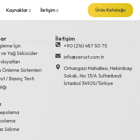
Kaynaklar
İletişim
Ürün Kataloğu
lar
İletişim
şleme İçin
+90 (216) 487 50 75
r ve Yağ Sökücüler
info@zerust.com.tr
kiyatları
Orhangazi Mahallesi, Hekimbaşı
s Önleme Sistemleri
Sokak, No: 13/A Sultanbeyli
st / Basınç Testi
İstanbul 34925/Türkiye
lığı
a
Depolama
epolama
Pas Sökme