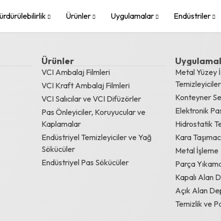
ürdürülebilirlik
Ürünler
Uygulamalar
Endüstriler
Ürünler
Uygulama
VCI Ambalaj Filmleri
Metal Yüzey İ
Temizleyicile
VCI Kraft Ambalaj Filmleri
Konteyner Sev
VCI Salıcılar ve VCI Difüzörler
Elektronik Pa
Pas Önleyiciler, Koruyucular ve
Kaplamalar
Hidrostatik Te
Endüstriyel Temizleyiciler ve Yağ
Kara Taşımacı
Sökücüler
Metal İşleme
Endüstriyel Pas Sökücüler
Parça Yıkam
Kapalı Alan 
Açık Alan D
Temizlik ve 