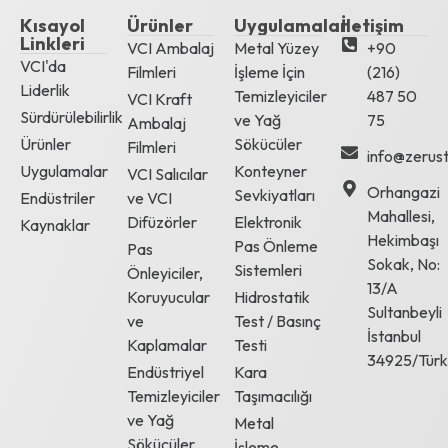
Kısayol
Ürünler
Uygulamalar
İletişim
Linkleri
VCI Ambalaj
Metal Yüzey
+90
VCI'da
Filmleri
İşleme İçin
(216)
Liderlik
Temizleyiciler
487 50
VCI Kraft
Sürdürülebilirlik
ve Yağ
75
Ambalaj
Ürünler
Sökücüler
Filmleri
info@zerust
Uygulamalar
Konteyner
VCI Salıcılar
Orhangazi
Sevkiyatları
Endüstriler
ve VCI
Mahallesi,
Difüzörler
Elektronik
Kaynaklar
Hekimbaşı
Pas Önleme
Pas
Sokak, No:
Sistemleri
Önleyiciler,
13/A
Koruyucular
Hidrostatik
Sultanbeyli
ve
Test / Basınç
İstanbul
Kaplamalar
Testi
34925/Türk
Endüstriyel
Kara
Temizleyiciler
Taşımacılığı
ve Yağ
Metal
Sökücüler
İşleme