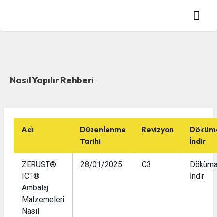
Nasıl Yapılır Rehberi
Adı
Düzenlenme
Revizyon
Döküm
Tarihi
İndir
ZERUST®
28/01/2025
C3
Döküma
ICT®
İndir
Ambalaj
Malzemeleri
Nasıl