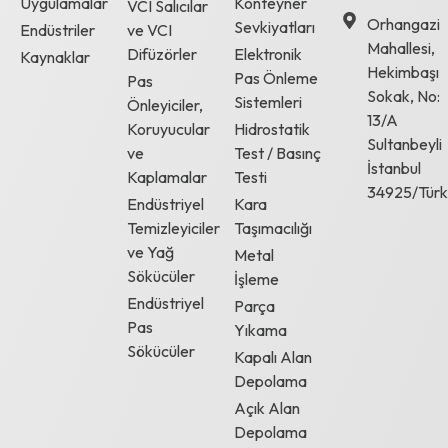
Uygulamalar
Konteyner
VCI Salıcılar
Orhangazi
Sevkiyatları
Endüstriler
ve VCI
Mahallesi,
Difüzörler
Elektronik
Kaynaklar
Hekimbaşı
Pas Önleme
Pas
Sokak, No:
Sistemleri
Önleyiciler,
13/A
Koruyucular
Hidrostatik
Sultanbeyli
ve
Test / Basınç
İstanbul
Kaplamalar
Testi
34925/Türk
Endüstriyel
Kara
Temizleyiciler
Taşımacılığı
ve Yağ
Metal
Sökücüler
İşleme
Endüstriyel
Parça
Pas
Yıkama
Sökücüler
Kapalı Alan
Depolama
Açık Alan
Depolama