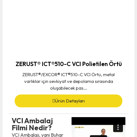
ZERUST® ICT®510-C VCI Polietilen Örtü
ZERUST®/EXCOR® ICT®510-C VCI Örtü, metal
varlıklar için sevkiyat ve depolama sırasında
oluşabilecek pas...
Ürün Detayları
VCI Ambalaj
Filmi Nedir?
VCI Ambalajı, yani Buhar