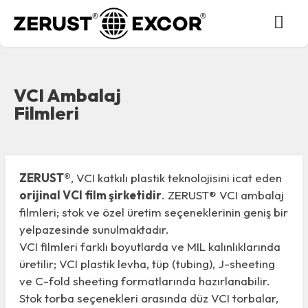
VCI Ambalaj
Filmleri
ZERUST®
, VCI katkılı plastik teknolojisini icat eden
orijinal VCI film şirketidir
. ZERUST® VCI ambalaj
filmleri; stok ve özel üretim seçeneklerinin geniş bir
yelpazesinde sunulmaktadır.
VCI filmleri farklı boyutlarda ve MIL kalınlıklarında
üretilir; VCI plastik levha, tüp (tubing), J-sheeting
ve C-fold sheeting formatlarında hazırlanabilir.
Stok torba seçenekleri arasında düz VCI torbalar,