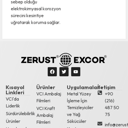
sebep olduğu
elektrokimyasal korozyon
sürecini kesintiye
uğratarak koruma sağlar.
Kısayol
Ürünler
Uygulamalar
İletişim
Linkleri
VCI Ambalaj
Metal Yüzey
+90
VCI'da
Filmleri
İşleme İçin
(216)
Liderlik
Temizleyiciler
487 50
VCI Kraft
Sürdürülebilirlik
ve Yağ
75
Ambalaj
Ürünler
Sökücüler
Filmleri
info@zerust