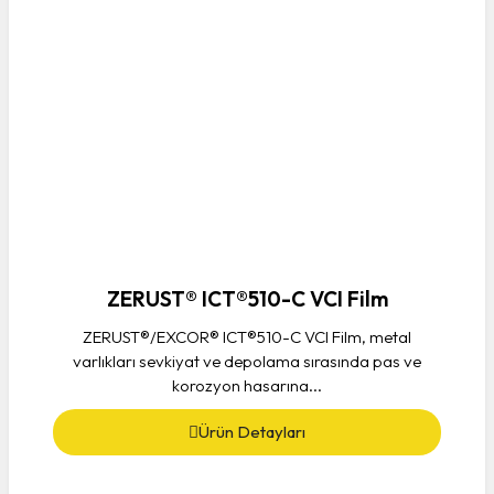
ZERUST® ICT®510-C VCI Film
ZERUST®/EXCOR® ICT®510-C VCI Film, metal
varlıkları sevkiyat ve depolama sırasında pas ve
korozyon hasarına...
Ürün Detayları