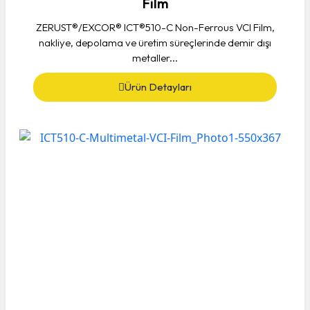
Film
ZERUST®/EXCOR® ICT®510-C Non-Ferrous VCI Film,
nakliye, depolama ve üretim süreçlerinde demir dışı
metaller...
Ürün Detayları