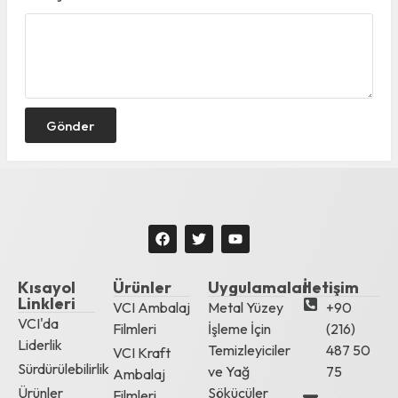
Gönder
Kısayol
Ürünler
Uygulamalar
İletişim
Linkleri
VCI Ambalaj
Metal Yüzey
+90
VCI'da
Filmleri
İşleme İçin
(216)
Liderlik
Temizleyiciler
487 50
VCI Kraft
Sürdürülebilirlik
ve Yağ
75
Ambalaj
Ürünler
Sökücüler
Filmleri