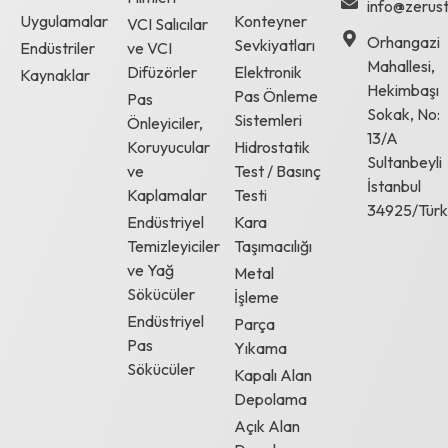
info@zerust
Uygulamalar
Konteyner
VCI Salıcılar
Orhangazi
Sevkiyatları
Endüstriler
ve VCI
Mahallesi,
Difüzörler
Elektronik
Kaynaklar
Hekimbaşı
Pas Önleme
Pas
Sokak, No:
Sistemleri
Önleyiciler,
13/A
Koruyucular
Hidrostatik
Sultanbeyli
ve
Test / Basınç
İstanbul
Kaplamalar
Testi
34925/Türk
Endüstriyel
Kara
Temizleyiciler
Taşımacılığı
ve Yağ
Metal
Sökücüler
İşleme
Endüstriyel
Parça
Pas
Yıkama
Sökücüler
Kapalı Alan
Depolama
Açık Alan