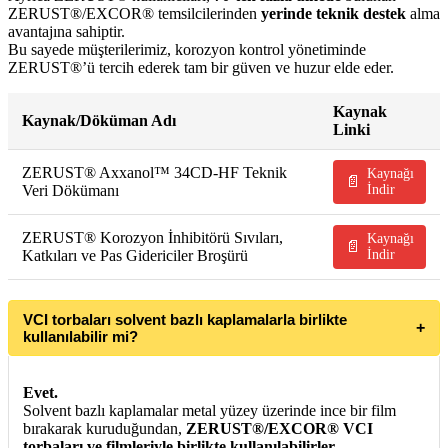
ZERUST®/EXCOR® temsilcilerinden
yerinde teknik destek
alma
avantajına sahiptir.
Bu sayede müşterilerimiz, korozyon kontrol yönetiminde
ZERUST®’ü tercih ederek tam bir güven ve huzur elde eder.
Kaynak
Kaynak/Döküman Adı
Linki
ZERUST® Axxanol™ 34CD-HF Teknik
Kaynağı
📄
Veri Dökümanı
İndir
ZERUST® Korozyon İnhibitörü Sıvıları,
Kaynağı
📄
Katkıları ve Pas Gidericiler Broşürü
İndir
VCI torbaları solvent bazlı kaplamalarla birlikte
+
kullanılabilir mi?
Evet.
Solvent bazlı kaplamalar metal yüzey üzerinde ince bir film
bırakarak kuruduğundan,
ZERUST®/EXCOR® VCI
torbaları ve filmleriyle birlikte kullanılabilirler
.