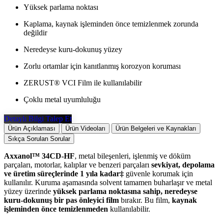
Yüksek parlama noktası
Kaplama, kaynak işleminden önce temizlenmek zorunda
değildir
Neredeyse kuru-dokunuş yüzey
Zorlu ortamlar için kanıtlanmış korozyon koruması
ZERUST® VCI Film ile kullanılabilir
Çoklu metal uyumluluğu
Detaylı Bilgi Talep Et
Ürün Açıklaması
Ürün Videoları
Ürün Belgeleri ve Kaynakları
Sıkça Sorulan Sorular
Axxanol™ 34CD-HF
, metal bileşenleri, işlenmiş ve döküm
parçaları, motorlar, kalıplar ve benzeri parçaları
sevkiyat, depolama
ve üretim süreçlerinde 1 yıla kadar‡
güvenle korumak için
kullanılır. Kuruma aşamasında solvent tamamen buharlaşır ve metal
yüzey üzerinde
yüksek parlama noktasına sahip, neredeyse
kuru-dokunuş bir pas önleyici film
bırakır. Bu film,
kaynak
işleminden önce temizlenmeden
kullanılabilir.