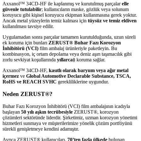
Axxanol™ 34CD-HF ile kaplanmış ve kurutulmuş parçalar
elle
güvenle tutulabilir
; kullanıcıların maske, gözlük veya solunum
koruyucu gibi kişisel koruyucu ekipman kullanmasına gerek yoktur.
Ancak metal yüzeylerin temiz kalması için
tüysüz ve temiz eldiven
kullanılması tavsiye edilir.
Uygulamadan sonra parçalar tamamen kurutulduğunda, uzun süreli
ek koruma için bunları
ZERUST® Buhar Fazı Korozyon
İnhibitörü (VCI)
film ambalaj ürünleriyle paketleyin. Bu
kombinasyon, iç ortam depolama veya deniz aşırı taşımacılık gibi
zorlu sevkiyat koşullarında
yıllarca‡
koruma sağlar.
Axxanol™ 34CD-HF,
kasıtlı olarak baryum veya ağır metal
içermez
ve
Global Automotive Declarable Substance, TSCA,
RoHS ve REACH SVHC
gerekliliklerine uygundur.
Neden ZERUST®?
Buhar Fazı Korozyon İnhibitörü (VCI) film ambalajının icadıyla
başlayan
50 yılı aşkın tecrübesiyle
ZERUST®, korozyon
çözümleri sektöründe liderdir. Şirketimiz, uzman korozyon yönetimi
hizmetleri sunmaya ve müşterilerimize yönelik çözüm portföyünü
sürekli genişletmeye kendini adamıştır.
Ayrıca ZERUST® kullanıcıları,
70’ten fazla ülkede
bulunan