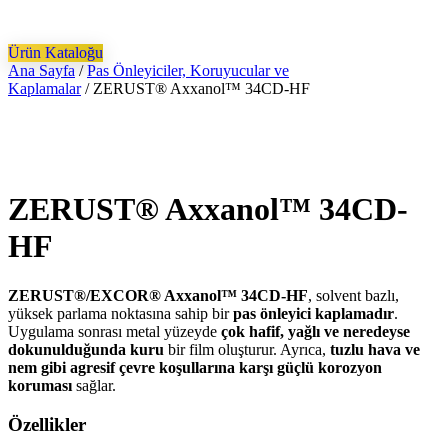
Ürün Kataloğu
Ana Sayfa
/
Pas Önleyiciler, Koruyucular ve
Kaplamalar
/ ZERUST® Axxanol™ 34CD-HF
ZERUST® Axxanol™ 34CD-
HF
ZERUST®/EXCOR® Axxanol™ 34CD-HF
, solvent bazlı,
yüksek parlama noktasına sahip bir
pas önleyici kaplamadır
.
Uygulama sonrası metal yüzeyde
çok hafif, yağlı ve neredeyse
dokunulduğunda kuru
bir film oluşturur. Ayrıca,
tuzlu hava ve
nem gibi agresif çevre koşullarına karşı güçlü korozyon
koruması
sağlar.
Özellikler